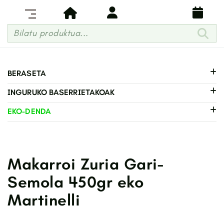
Bilatu produktua...
BERASETA
INGURUKO BASERRIETAKOAK
EKO-DENDA
Makarroi Zuria Gari-
Semola 450gr eko
Martinelli