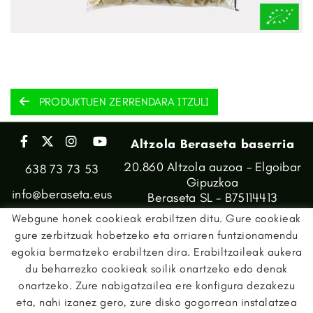
PRODUKTUEN ZERRENDARA ITZULI
Altzola Beraseta baserria
20.860 Altzola auzoa - Elgoibar
638 73 73 53
Gipuzkoa
info@beraseta.eus
Beraseta SL - B75114413
Webgune honek cookieak erabiltzen ditu. Gure cookieak
gure zerbitzuak hobetzeko eta orriaren funtzionamendu
egokia bermatzeko erabiltzen dira. Erabiltzaileak aukera
du beharrezko cookieak soilik onartzeko edo denak
onartzeko. Zure nabigatzailea ere konfigura dezakezu
eta, nahi izanez gero, zure disko gogorrean instalatzea