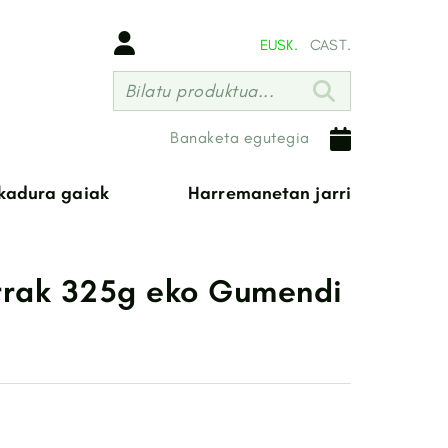
EUSK.
CAST.
Bilatu produktua...
Banaketa egutegia
ikadura gaiak
Harremanetan jarri
rrak 325g eko Gumendi