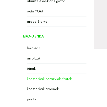
ahuntz esnekiak Egotza
ogia YOM
ardoa Biurko
EKO-DENDA
lekaleak
arrotzak
irinak
kontserbak barazkiak-frutak
kontserbak arrainak
pasta