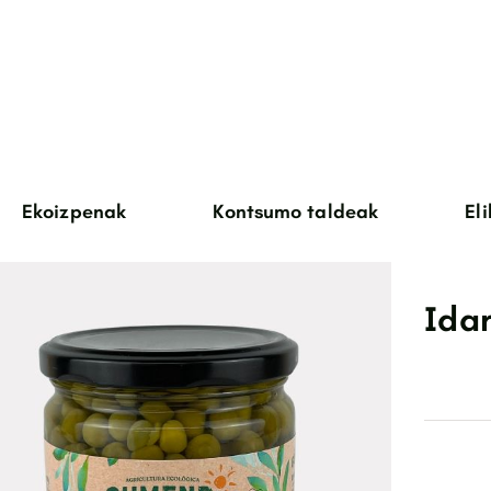
Ekoizpenak
Kontsumo taldeak
El
barazkiak
arrautzak
Ida
txahal haragia
antxume haragia
basoa