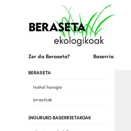
Zer da Beraseta?
Baserria
BERASETA
txahal haragia
arrautzak
INGURUKO BASERRIETAKOAK