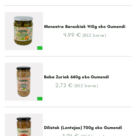
Menestra Barazkiak 410g eko Gumendi
4,99 €
(BEZ barne)
Baba Zuriak 660g eko Gumendi
2,73 €
(BEZ barne)
Dilistak (Lentejas) 700g eko Gumendi