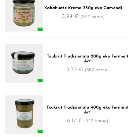
Kakahuete Krema 250g eko Gumendi
3,94 €
(BEZ barne)
Txukrut Tradizionala 200g eko Ferment
Art
3,73 €
(BEZ barne)
Txukrut Tradizionala 400g eko Ferment
Art
6,17 €
(BEZ barne)