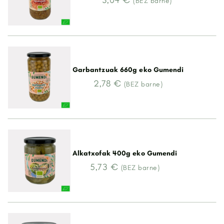
3,04 €
(BEZ barne)
Garbantzuak 660g eko Gumendi
2,78 €
(BEZ barne)
Alkatxofak 400g eko Gumendi
5,73 €
(BEZ barne)