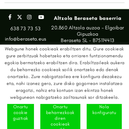
Altzola Beraseta baserria
20.860 Altzola auzoa - Elgoibar
638 73 73 53
Gipuzkoa
info@beraseta.eus
Beraseta SL - B75114413
Webgune honek cookieak erabiltzen ditu. Gure cookieak
gure zerbitzuak hobetzeko eta orriaren funtzionamendu
egokia bermatzeko erabiltzen dira. Erabiltzaileak aukera
du beharrezko cookieak soilik onartzeko edo denak
onartzeko. Zure nabigatzailea ere konfigura dezakezu
eta, nahi izanez gero, zure disko gogorrean instalatzea
eragotzi, nahiz eta kontuan izan ekintza honek
webgunean nabigatzeko zailtasunak sor ditzakeela.
Onartu
Onartu
Nola
cookie
beharrezkoak
konfiguratu
guztiak
diren
LEGE OHARRA
PRIBATUTASUN POLITIKA
COOKIE POLITIKA
cookieak