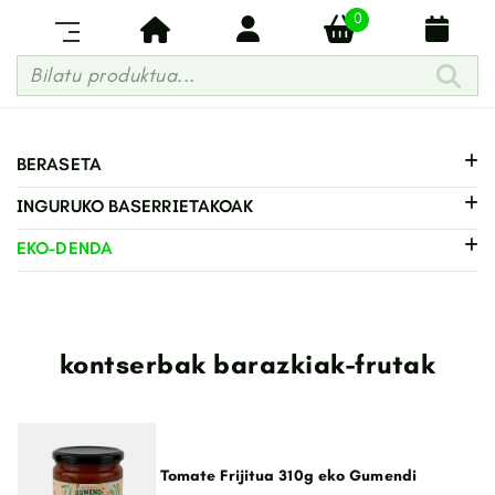
0
Bilatu produktua...
BERASETA
INGURUKO BASERRIETAKOAK
EKO-DENDA
kontserbak barazkiak-frutak
Tomate Frijitua 310g eko Gumendi