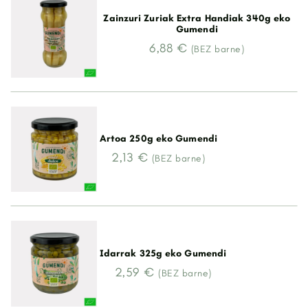
Zainzuri Zuriak Extra Handiak 340g eko
Gumendi
6,88 €
(BEZ barne)
Artoa 250g eko Gumendi
2,13 €
(BEZ barne)
Idarrak 325g eko Gumendi
2,59 €
(BEZ barne)