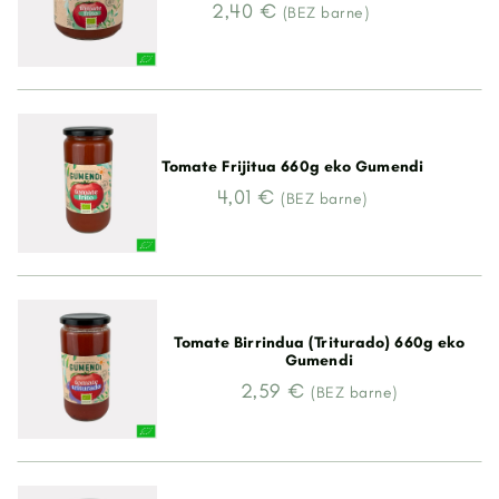
2,40 €
(BEZ barne)
Tomate Frijitua 660g eko Gumendi
4,01 €
(BEZ barne)
Tomate Birrindua (Triturado) 660g eko
Gumendi
2,59 €
(BEZ barne)