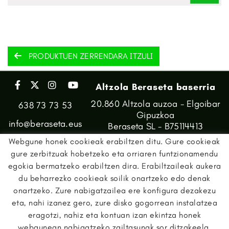
PRODUKTUEN ZERRENDARA ITZULI
Altzola Beraseta baserria
20.860 Altzola auzoa - Elgoibar
638 73 73 53
Gipuzkoa
info@beraseta.eus
Beraseta SL - B75114413
Webgune honek cookieak erabiltzen ditu. Gure cookieak
gure zerbitzuak hobetzeko eta orriaren funtzionamendu
egokia bermatzeko erabiltzen dira. Erabiltzaileak aukera
du beharrezko cookieak soilik onartzeko edo denak
onartzeko. Zure nabigatzailea ere konfigura dezakezu
eta, nahi izanez gero, zure disko gogorrean instalatzea
eragotzi, nahiz eta kontuan izan ekintza honek
webgunean nabigatzeko zailtasunak sor ditzakeela.