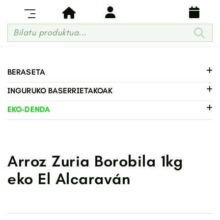
Bilatu produktua...
BERASETA
INGURUKO BASERRIETAKOAK
EKO-DENDA
Arroz Zuria Borobila 1kg
eko El Alcaraván