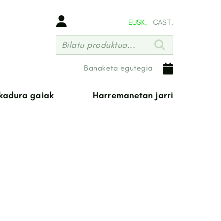
EUSK.
CAST.
Bilatu produktua...
Banaketa egutegia
ikadura gaiak
Harremanetan jarri