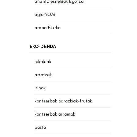
ahuntz esnekiak Egotza
ogia YOM
ardoa Biurko
EKO-DENDA
lekaleak
arrotzak
irinak
kontserbak barazkiak-frutak
kontserbak arrainak
pasta