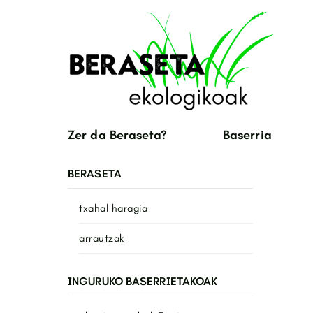
Zer da Beraseta?
Baserria
BERASETA
txahal haragia
arrautzak
INGURUKO BASERRIETAKOAK