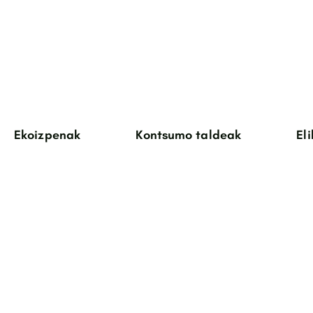
Ekoizpenak
Kontsumo taldeak
El
barazkiak
arrautzak
txahal haragia
antxume haragia
basoa