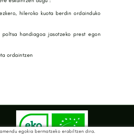
ere eskaintzen dugu :
ezkero, hileroko kuota berdin ordainduko
i poltsa handiagoa jasotzeko prest egon
ota ordaintzen
namendu egokia bermatzeko erabiltzen dira.