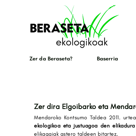
Zer da Beraseta?
Baserria
Zer dira Elgoibarko eta Menda
Mendaroko Kontsumo Taldea 2011. urtea
ekologikoa eta justuagoa den elikadura
elikagaiak astero taldeen bitartez.