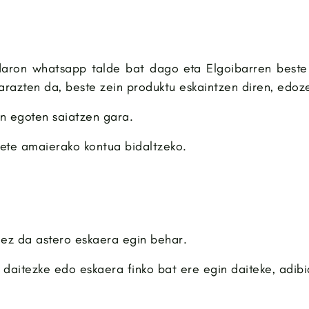
aron whatsapp talde bat dago eta Elgoibarren beste 
razten da, beste zein produktu eskaintzen diren, edoze
n egoten saiatzen gara.
bete amaierako kontua bidaltzeko.
a ez da astero eskaera egin behar.
daitezke edo eskaera finko bat ere egin daiteke, adibi