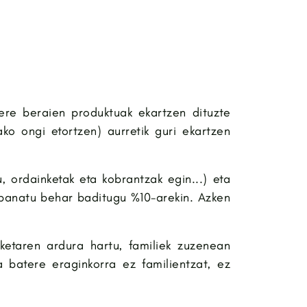
ere beraien produktuak ekartzen dituzte
ko ongi etortzen) aurretik guri ekartzen
 ordainketak eta kobrantzak egin...) eta
 banatu behar baditugu %10-arekin. Azken
ketaren ardura hartu, familiek zuzenean
 batere eraginkorra ez familientzat, ez