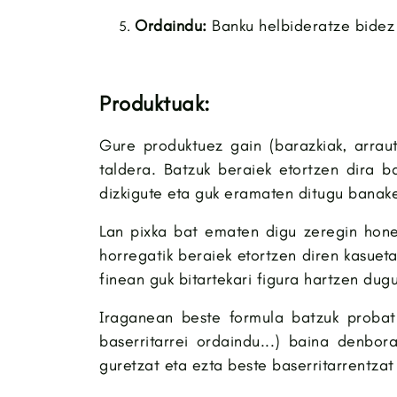
Ordaindu:
Banku helbideratze bidez
Produktuak:
Gure produktuez gain (barazkiak, arraut
taldera. Batzuk beraiek etortzen dira b
dizkigute eta guk eramaten ditugu banake
Lan pixka bat ematen digu zeregin honek
horregatik beraiek etortzen diren kasue
finean guk bitartekari figura hartzen dugu
Iraganean beste formula batzuk probatu
baserritarrei ordaindu...) baina denbor
guretzat eta ezta beste baserritarrentzat