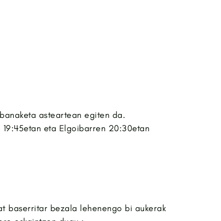
 banaketa asteartean egiten da.
 19:45etan eta Elgoibarren 20:30etan
at baserritar bezala lehenengo bi aukerak