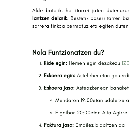
Alde batetik, herritarrei jaten duten
lantzen delarik
. Bestetik baserritarren b
sarrera finkoa bermatuz eta egiten duten
Nola Funtzionatzen du?
Kide egin:
Hemen egin dezakezu
IZ
Eskaera egin:
Astelehenetan gauerdi
Eskaera jaso:
Asteazkenean banaket
Mendaron 19:00etan udaletxe 
Elgoibar 20:00etan Aita Agirre
Faktura jaso:
Emailez bidaltzen da