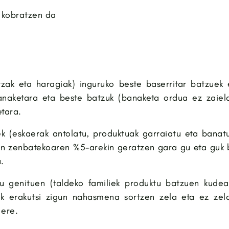
 kobratzen da
zak eta haragiak) inguruko beste baserritar batzuek 
anaketara eta beste batzuk (banaketa ordua ez zaiela
tara.
 (eskaerak antolatu, produktuak garraiatu eta banatu,
tan zenbatekoaren %5-arekin geratzen gara gu eta guk
.
 genituen (taldeko familiek produktu batzuen kudea
ak erakutsi zigun nahasmena sortzen zela eta ez zela
 ere.