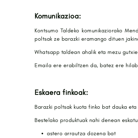
Komunikazioa:
Kontsumo Taldeko komunikaziorako Mend
poltsak ze barazki eramango dituen jakina
Whatsapp taldean ahalik eta mezu gutxie
Emaila ere erabiltzen da, batez ere hila
Eskaera finkoak:
Barazki poltsak kuota finko bat dauka et
Bestelako produktuak nahi denean eskatu 
astero arrautza dozena bat