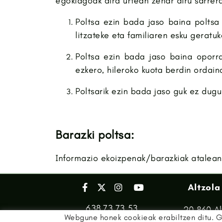
egokiagoak dira urtean zehar diru sarrer
Poltsa ezin bada jaso baina poltsa
litzateke eta familiaren esku geratuk
Poltsa ezin bada jaso baina oporr
ezkero, hileroko kuota berdin ordain
Poltsarik ezin bada jaso guk ez dugu
Barazki poltsa:
Informazio ekoizpenak/barazkiak atalea
Altzola
638 73 73 53
20.860 Al
Webgune honek cookieak erabiltzen ditu. G
info@beraseta.eus