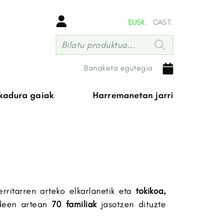
EUSK.
CAST.
Bilatu produktua...
Banaketa egutegia
ikadura gaiak
Harremanetan jarri
rritarren arteko elkarlanetik eta
tokikoa,
ldeen artean
70
familiak
jasotzen dituzte