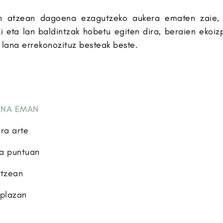
aren atzean dagoena ezagutzeko aukera ematen zaie
izi eta lan baldintzak hobetu egiten dira, beraien eko
 lana errekonozituz besteak beste.
ENA EMAN
ra arte
a puntuan
atzean
 plazan