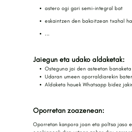
astero ogi gari semi-integral bat
eskaintzen den bakoitzean txahal ha
...
Jaiegun eta udako aldaketak:
Osteguna jai den asteetan banaketa
Udaran umeen oporraldiarekin bater
Aldaketa hauek Whatsapp bidez jaki
Oporretan zoazenean:
Oporretan kanpora joan eta poltsa jaso e