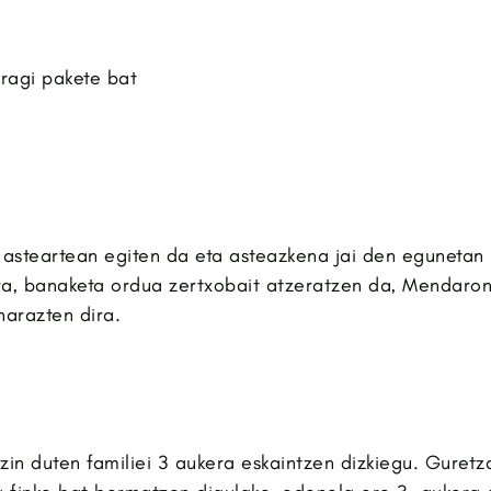
ragi pakete bat
 asteartean egiten da eta asteazkena jai den egunetan
a, banaketa ordua zertxobait atzeratzen da, Mendaron
narazten dira.
zin duten familiei 3 aukera eskaintzen dizkiegu. Guretz