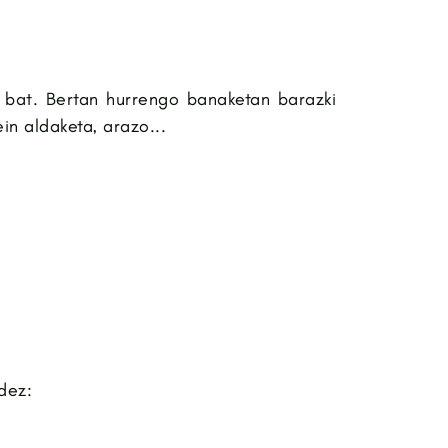
bat. Bertan hurrengo banaketan barazki
in aldaketa, arazo...
dez: