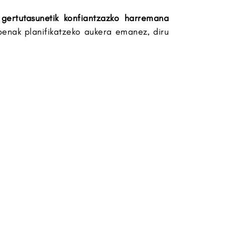
,
gertutasunetik konfiantzazko harremana
izpenak planifikatzeko aukera emanez, diru