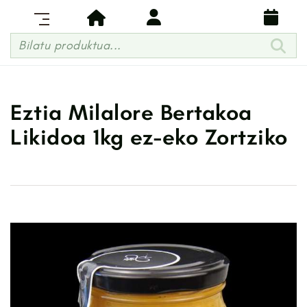
Bilatu produktua...
Eztia Milalore Bertakoa
Likidoa 1kg ez-eko Zortziko