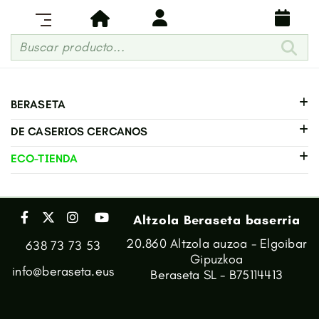
Buscar producto...
BERASETA
DE CASERIOS CERCANOS
ECO-TIENDA
Altzola Beraseta baserria
20.860 Altzola auzoa - Elgoibar
638 73 73 53
Gipuzkoa
info@beraseta.eus
Beraseta SL - B75114413