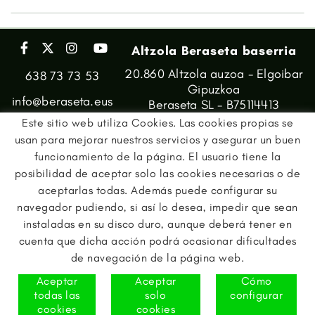
Altzola Beraseta baserria
20.860 Altzola auzoa - Elgoibar
638 73 73 53
Gipuzkoa
info@beraseta.eus
Beraseta SL - B75114413
Este sitio web utiliza Cookies. Las cookies propias se
usan para mejorar nuestros servicios y asegurar un buen
funcionamiento de la página. El usuario tiene la
posibilidad de aceptar solo las cookies necesarias o de
aceptarlas todas. Además puede configurar su
navegador pudiendo, si así lo desea, impedir que sean
instaladas en su disco duro, aunque deberá tener en
cuenta que dicha acción podrá ocasionar dificultades
de navegación de la página web.
Aceptar
Aceptar
Cómo
todas las
solo
configurar
AVISO LEGAL
POLÍTICA DE PRIVACIDAD
AVISO DE COOKIES
cookies
cookies