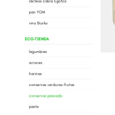
lácteos cabra Egotza
pan YOM
vino Biurko
ECO-TIENDA
legumbres
arroces
harinas
conservas verduras-frutas
conservas pescado
pasta