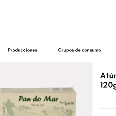
Producciones
Grupos de consumo
verduras
huevos
Atú
cane de ternera
120
carne de cabrito
bosque