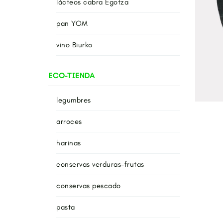
lácteos cabra Egotza
pan YOM
vino Biurko
ECO-TIENDA
legumbres
arroces
harinas
conservas verduras-frutas
conservas pescado
pasta