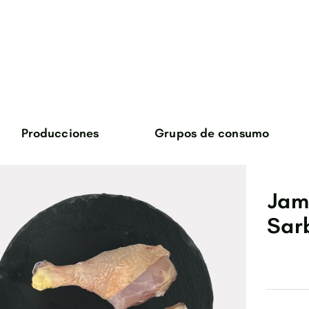
Producciones
Grupos de consumo
verduras
huevos
Jam
cane de ternera
Sar
carne de cabrito
bosque