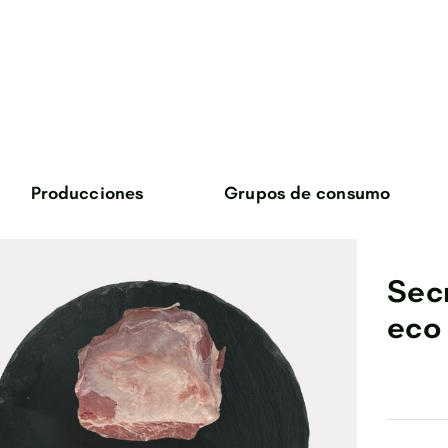
Producciones
Grupos de consumo
verduras
huevos
Sec
cane de ternera
eco
carne de cabrito
bosque