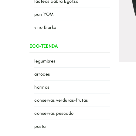
lácteos cabra Egotza
pan YOM
vino Biurko
ECO-TIENDA
legumbres
arroces
harinas
conservas verduras-frutas
conservas pescado
pasta