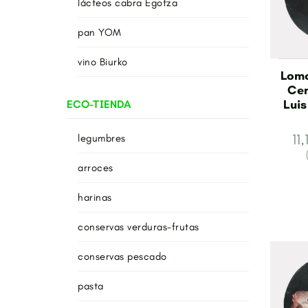
lácteos cabra Egotza
pan YOM
vino Biurko
Lomo
Cer
Luis
ECO-TIENDA
11
legumbres
arroces
harinas
conservas verduras-frutas
conservas pescado
pasta