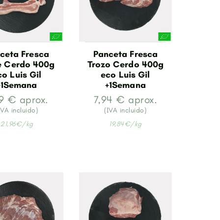
ceta Fresca
Panceta Fresca
te Cerdo 400g
Trozo Cerdo 400g
co Luis Gil
eco Luis Gil
+1Semana
+1Semana
9 € aprox.
7,94 € aprox.
IVA incluido)
(IVA incluido)
21,96€/kg
19,84€/kg