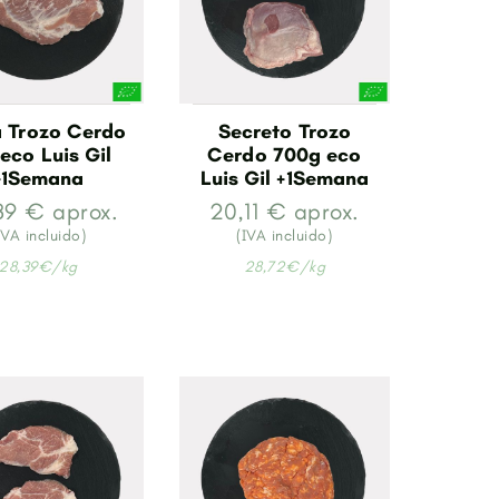
a Trozo Cerdo
Secreto Trozo
 eco Luis Gil
Cerdo 700g eco
+1Semana
Luis Gil +1Semana
39 € aprox.
20,11 € aprox.
IVA incluido)
(IVA incluido)
28,39€/kg
28,72€/kg