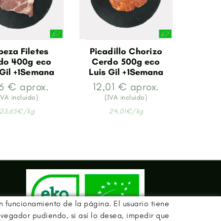
eza Filetes
Picadillo Chorizo
do 400g eco
Cerdo 500g eco
 Gil +1Semana
Luis Gil +1Semana
6 € aprox.
12,01 € aprox.
IVA incluido)
(IVA incluido)
23,65€/kg
24,01€/kg
en funcionamiento de la página. El usuario tiene
avegador pudiendo, si así lo desea, impedir que