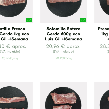
stilla Fresca
Solomillo Entero
Pres
 Cerdo 1kg eco
Cerdo 600g eco
1kg
 Gil +1Semana
Luis Gil +1Semana
,30 € aprox.
20,96 € aprox.
28,
(IVA incluido)
(IVA incluido)
(
18,30€/kg
34,93€/kg