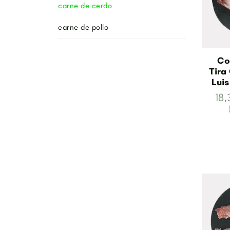
carne de cerdo
carne de pollo
Co
Tira
Luis
18