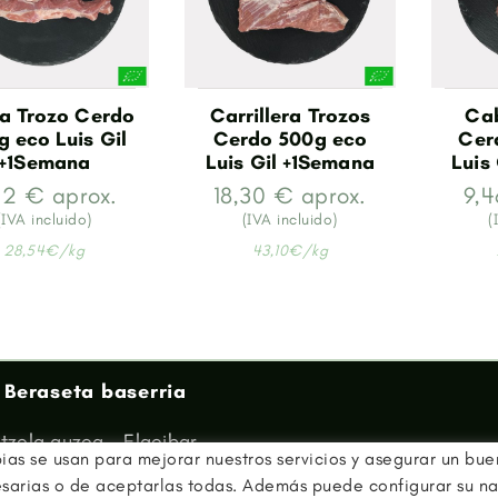
a Trozo Cerdo
Carrillera Trozos
Cab
g eco Luis Gil
Cerdo 500g eco
Cer
+1Semana
Luis Gil +1Semana
Luis
,12 € aprox.
18,30 € aprox.
9,4
(IVA incluido)
(IVA incluido)
(
28,54€/kg
43,10€/kg
 Beraseta baserria
tzola auzoa - Elgoibar
pias se usan para mejorar nuestros servicios y asegurar un bu
Gipuzkoa
esarias o de aceptarlas todas. Además puede configurar su n
eta SL - B75114413