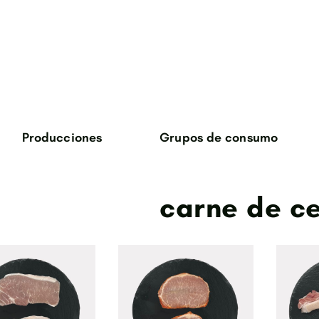
Producciones
Grupos de consumo
verduras
carne de c
huevos
cane de ternera
carne de cabrito
bosque