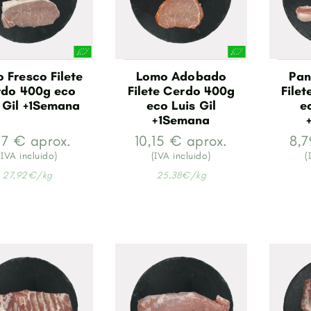
 Fresco Filete
Lomo Adobado
Pan
do 400g eco
Filete Cerdo 400g
File
 Gil +1Semana
eco Luis Gil
e
+1Semana
,17 € aprox.
10,15 € aprox.
8,7
(IVA incluido)
(IVA incluido)
(
27,92€/kg
25,38€/kg