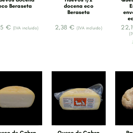
eco Beraseta
docena eco
E
Beraseta
env
e
75 €
2,38 €
22,1
(IVA incluido)
(IVA incluido)
(I
ueso de Cabra
Queso de Cabra
Pa