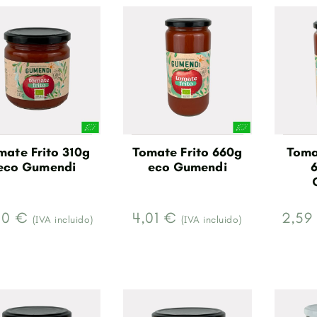
mate Frito 310g
Tomate Frito 660g
Toma
eco Gumendi
eco Gumendi
40 €
4,01 €
2,59
(IVA incluido)
(IVA incluido)