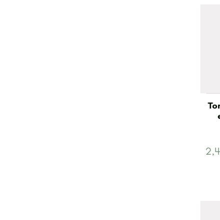
To
2,