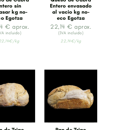
ntero sin
Entero envasado
asar kg no-
al vacio kg no-
co Egotza
eco Egotza
4 € aprox.
22,14 € aprox.
VA incluido)
(IVA incluido)
22,14€/kg
22,14€/kg
n de Trigo
Pan de Trigo