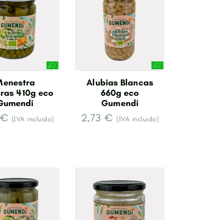
enestra
Alubias Blancas
ras 410g eco
660g eco
Gumendi
Gumendi
 €
2,73 €
(IVA incluido)
(IVA incluido)