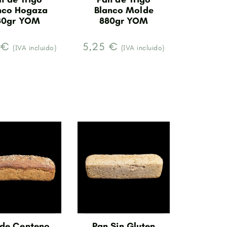
nco Hogaza
Blanco Molde
80gr YOM
880gr YOM
 €
5,25 €
(IVA incluido)
(IVA incluido)
 de Centeno
Pan Sin Gluten