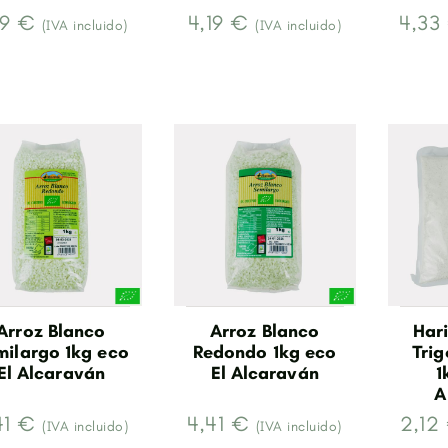
19 €
4,19 €
4,33
(IVA incluido)
(IVA incluido)
Arroz Blanco
Arroz Blanco
Hari
milargo 1kg eco
Redondo 1kg eco
Tri
El Alcaraván
El Alcaraván
1
A
41 €
4,41 €
2,12
(IVA incluido)
(IVA incluido)