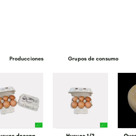
Producciones
Grupos de consumo
verduras
huevos
cane de ternera
carne de cabrito
bosque
uevos docena
Huevos 1/2
Que