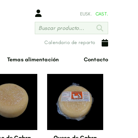
EUSK.
CAST.
Buscar producto...
Calendario de reparto
Temas alimentación
Contacto
so de Cabra
Queso de Cabra