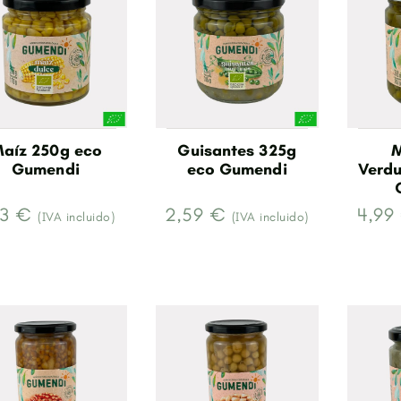
aíz 250g eco
Guisantes 325g
M
Gumendi
eco Gumendi
Verdu
13 €
2,59 €
4,99
(IVA incluido)
(IVA incluido)