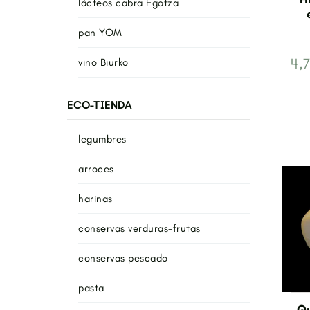
lácteos cabra Egotza
pan YOM
4,
vino Biurko
ECO-TIENDA
legumbres
arroces
harinas
conservas verduras-frutas
conservas pescado
pasta
Q