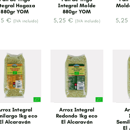
tegral Hogaza
Integral Molde
Mold
880gr YOM
880gr YOM
25 €
5,25 €
5,25
(IVA incluido)
(IVA incluido)
rroz Integral
Arroz Integral
Ar
milargo 1kg eco
Redondo 1kg eco
El Alcaraván
El Alcaraván
Semil
El