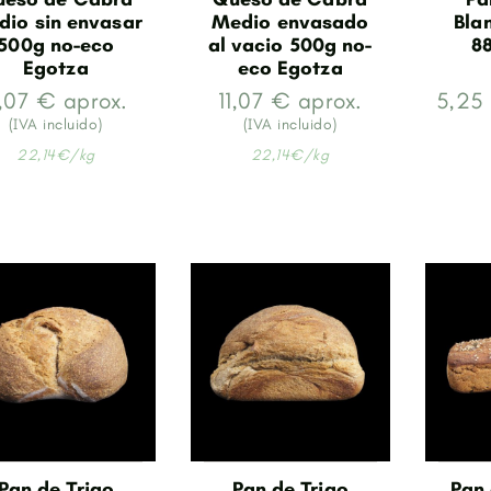
io sin envasar
Medio envasado
Bla
500g no-eco
al vacio 500g no-
8
Egotza
eco Egotza
1,07 € aprox.
11,07 € aprox.
5,25
(IVA incluido)
(IVA incluido)
22,14€/kg
22,14€/kg
Pan de Trigo
Pan de Trigo
Pan